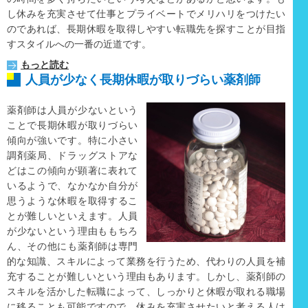
し休みを充実させて仕事とプライベートでメリハリをつけたい
のであれば、長期休暇を取得しやすい転職先を探すことが目指
すスタイルへの一番の近道です。
もっと読む
人員が少なく長期休暇が取りづらい薬剤師
薬剤師は人員が少ないという
ことで長期休暇が取りづらい
傾向が強いです。特に小さい
調剤薬局、ドラッグストアな
どはこの傾向が顕著に表れて
いるようで、なかなか自分が
思うような休暇を取得するこ
とが難しいといえます。人員
が少ないという理由ももちろ
ん、その他にも薬剤師は専門
的な知識、スキルによって業務を行うため、代わりの人員を補
充することが難しいという理由もあります。しかし、薬剤師の
スキルを活かした転職によって、しっかりと休暇が取れる職場
に移ることも可能ですので、休みを充実させたいと考える人は