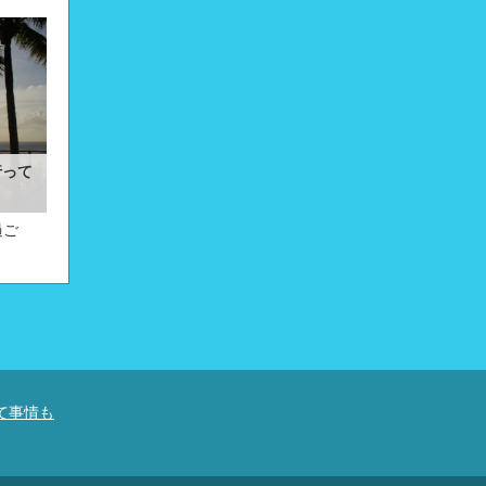
行って
過ご
て事情も