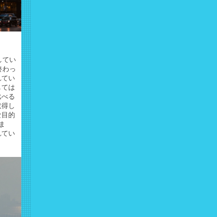
してい
終わっ
れてい
しては
比べる
取得し
な目的
ま
れてい