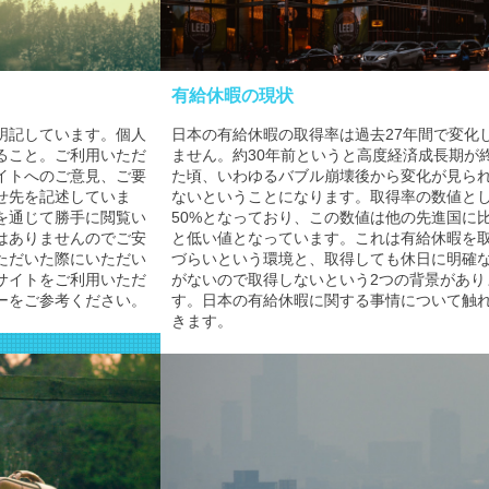
有給休暇の現状
明記しています。個人
日本の有給休暇の取得率は過去27年間で変化
ること。ご利用いただ
ません。約30年前というと高度経済成長期が
イトへのご意見、ご要
た頃、いわゆるバブル崩壊後から変化が見ら
せ先を記述していま
ないということになります。取得率の数値と
を通じて勝手に閲覧い
50%となっており、この数値は他の先進国に
はありませんのでご安
と低い値となっています。これは有給休暇を
ただいた際にいただい
づらいという環境と、取得しても休日に明確
サイトをご利用いただ
がないので取得しないという2つの背景があり
ーをご参考ください。
す。日本の有給休暇に関する事情について触
きます。