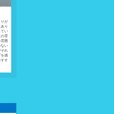
くりが
もあり
してい
社の雰
い雰囲
いない
がそれ
プを感
おすす