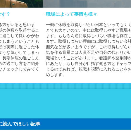
ごす？
職場によって事情も様々
る方がいると思いま
一概に休暇を取得しづらい日本といってもく
期の休暇を取得するこ
とても大きいので、中には取得しやすい職場
に過ごして良いかがわ
ます。もちろん逆に取得しづらい職場も存在
てしまうということも
ます。取得しづらい理由には取得しづらい会
では実際に過ごした休
囲気などが多いようですが、この取得しづら
ような気がしてしまっ
気を作る背景には人員不足や自分の代わりが
。長期休暇の過ごし方
職場ということがあります。看護師や薬剤師
めの過ごし方をご紹介
にあたり、もし自分が目指す働き方とギャッ
ひチェックしてみてく
じるのであれば、転職も視野に入れることを
めします。
に読んでほしい記事